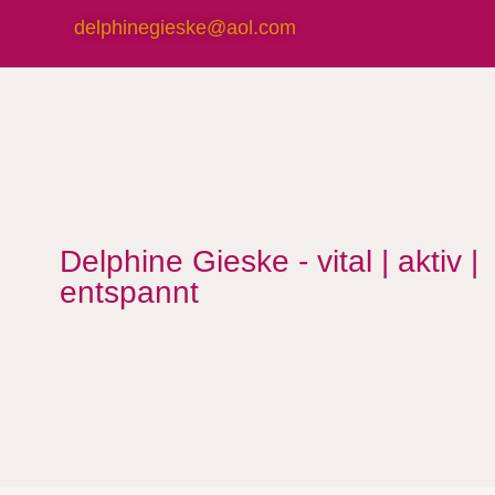
delphinegieske@aol.com
Delphine Gieske - vital | aktiv |
entspannt