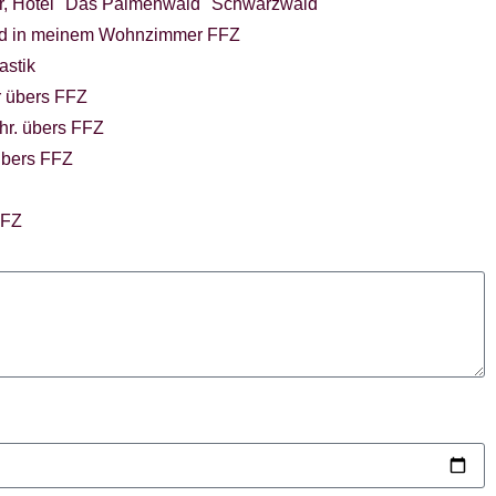
, Hotel "Das Palmenwald" Schwarzwald
nd in meinem Wohnzimmer FFZ
astik
r übers FFZ
hr. übers FFZ
übers FFZ
FFZ