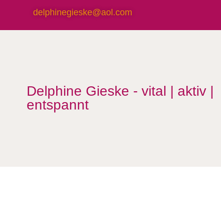
delphinegieske@aol.com
Delphine Gieske - vital | aktiv |
entspannt