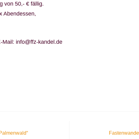
 von 50,- € fällig.
2 x Abendessen,
-Mail: info@ffz-kandel.de
 Palmenwald“
Fastenwander