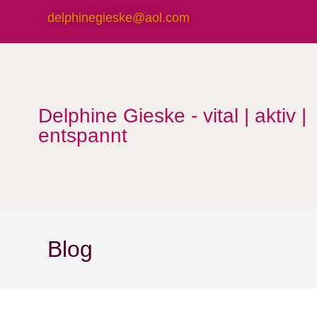
delphinegieske@aol.com
Delphine Gieske - vital | aktiv |
entspannt
Blog